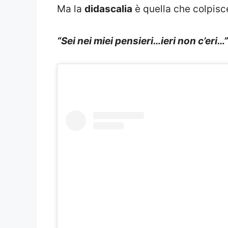
Ma la
didascalia
è quella che colpisc
“Sei nei miei pensieri…ieri non c’eri…”