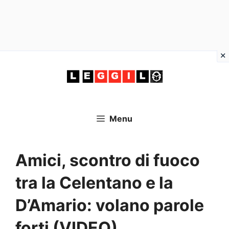
Vai
al
contenuto
Menu
Amici, scontro di fuoco
tra la Celentano e la
D’Amario: volano parole
forti (VIDEO)