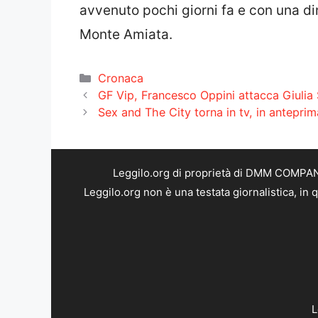
avvenuto pochi giorni fa e con una di
Monte Amiata.
Categorie
Cronaca
GF Vip, Francesco Oppini attacca Giulia S
Sex and The City torna in tv, in anteprima
Leggilo.org di proprietà di DMM COMPANY 
Leggilo.org non è una testata giornalistica, in
L