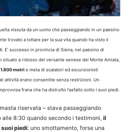
uella vissuta da un uomo che passeggiando in un paesino
e trovato a lottare per la sua vita quando ha visto il
i. E’ successo in provincia di Siena, nel paesino di
o situato a ridosso del versante senese del Monte Amiata,
1.800 metri
e meta di scalatori ed escursionisti
i attività erano consentite senza restrizioni. Un
provvisa frana che ha distrutto l’asfalto sotto i suoi piedi.
rimasta riservata – stava passeggiando
o alle 8:30 quando secondo i testimoni,
il
 suoi piedi
: uno smottamento, forse una