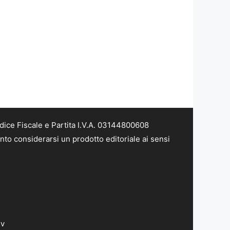
dice Fiscale e Partita I.V.A. 03144800608
nto considerarsi un prodotto editoriale ai sensi
dv