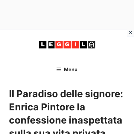
Vai
al
contenuto
Menu
Il Paradiso delle signore:
Enrica Pintore la
confessione inaspettata
sulla sua vita privata