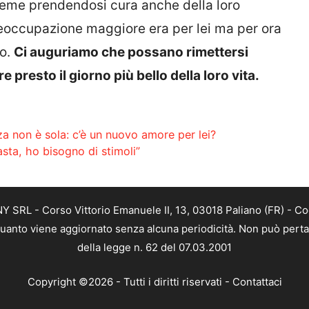
ieme prendendosi cura anche della loro
reoccupazione maggiore era per lei ma per ora
o.
Ci auguriamo che possano rimettersi
resto il giorno più bello della loro vita.
anza non è sola: c’è un nuovo amore per lei?
sta, ho bisogno di stimoli”
SRL - Corso Vittorio Emanuele II, 13, 03018 Paliano (FR) - Co
 quanto viene aggiornato senza alcuna periodicità. Non può perta
della legge n. 62 del 07.03.2001
Copyright ©2026 - Tutti i diritti riservati -
Contattaci