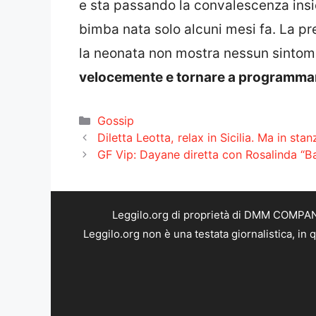
e sta passando la convalescenza ins
bimba nata solo alcuni mesi fa. La p
la neonata non mostra nessun sintom
velocemente e tornare a programmare p
Categorie
Gossip
Diletta Leotta, relax in Sicilia. Ma in st
GF Vip: Dayane diretta con Rosalinda “Ba
Leggilo.org di proprietà di DMM COMPANY 
Leggilo.org non è una testata giornalistica, in