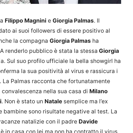
da
Filippo Magnini
e
Giorgia Palmas
. Il
ato ai suoi followers di essere positivo al
 anche la compagna
Giorgia Palmas
ha
 A renderlo pubblico è stata la stessa
Giorgia
ia. Sul suo profilo ufficiale la bella showgirl ha
ferma la sua positività al virus e rassicura i
te. La Palmas racconta che fortunatamente
a convalescenza nella sua casa di
Milano
i
. Non è stato un
Natale
semplice ma l’ex
e bambine sono risultate negative al test. La
vacanze natalizie con il padre
Davide
è in casa con lei ma non ha contratto il virus.