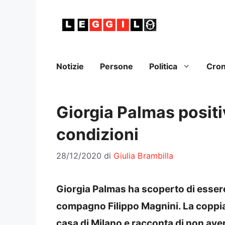
Vai
al
contenuto
Notizie
Persone
Politica
Cro
Giorgia Palmas positi
condizioni
28/12/2020
di
Giulia Brambilla
Giorgia Palmas ha scoperto di essere
compagno Filippo Magnini. La coppia
casa di Milano e racconta di non aver