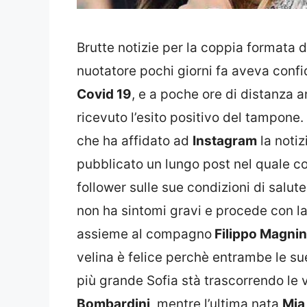
Brutte notizie per la coppia formata 
nuotatore pochi giorni fa aveva confid
Covid 19
, e a poche ore di distanza
ricevuto l’esito positivo del tampone.
che ha affidato ad
Instagram
la notiz
pubblicato un lungo post nel quale con
follower sulle sue condizioni di salu
non ha sintomi gravi e procede con l
assieme al compagno
Filippo Magnin
velina è felice perchè entrambe le su
più grande Sofia stà trascorrendo le 
Bombardini
, mentre l’ultima nata
Mia