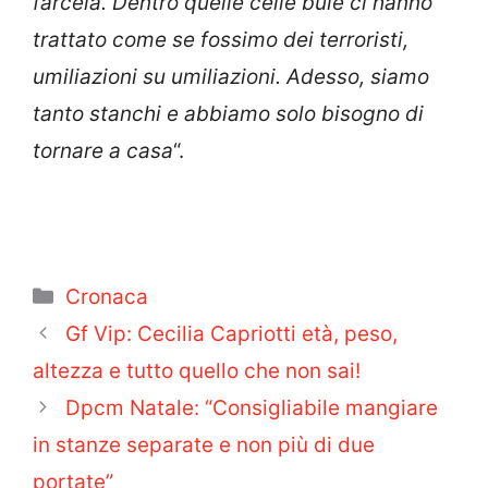
farcela. Dentro quelle celle buie ci hanno
trattato come se fossimo dei terroristi,
umiliazioni su umiliazioni. Adesso, siamo
tanto stanchi e abbiamo solo bisogno di
tornare a casa
“.
Categorie
Cronaca
Gf Vip: Cecilia Capriotti età, peso,
altezza e tutto quello che non sai!
Dpcm Natale: “Consigliabile mangiare
in stanze separate e non più di due
portate”