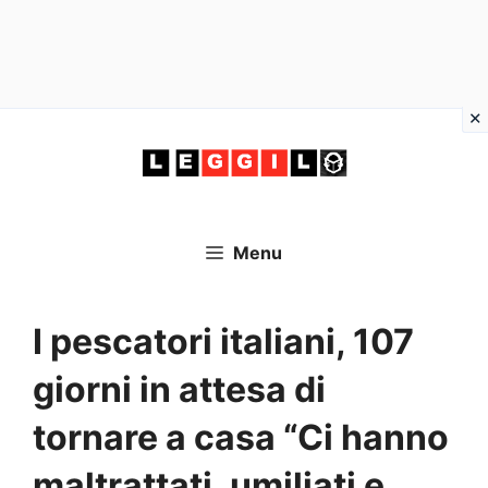
Vai
al
contenuto
Menu
I pescatori italiani, 107
giorni in attesa di
tornare a casa “Ci hanno
maltrattati, umiliati e