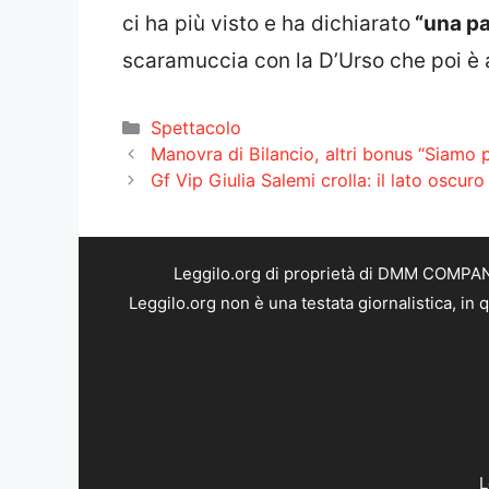
ci ha più visto e ha dichiarato
“una pa
scaramuccia con la D’Urso che poi è 
Categorie
Spettacolo
Manovra di Bilancio, altri bonus “Siamo p
Gf Vip Giulia Salemi crolla: il lato oscur
Leggilo.org di proprietà di DMM COMPANY 
Leggilo.org non è una testata giornalistica, in
L