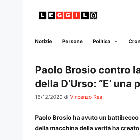
Vai
al
contenuto
Notizie
Persone
Politica
Cro
Paolo Brosio contro l
della D’Urso: “E’ una 
16/12/2020
di
Vincenzo Rea
Paolo Brosio ha avuto un battibecco n
della macchina della verità ha creat