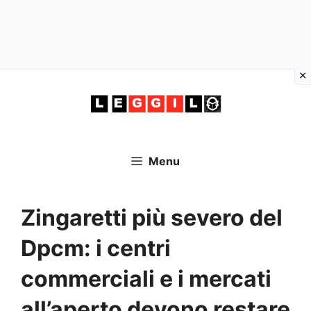
Vai
al
contenuto
Menu
Zingaretti più severo del
Dpcm: i centri
commerciali e i mercati
all’aperto devono restare