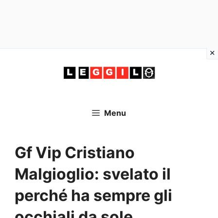
Vai
al
contenuto
Menu
Gf Vip Cristiano
Malgioglio: svelato il
perché ha sempre gli
occhiali da sole