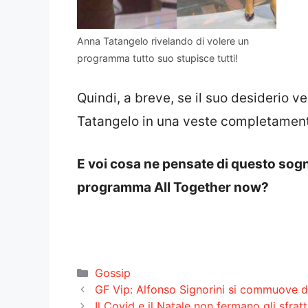
Anna Tatangelo rivelando di volere un
programma tutto suo stupisce tutti!
Quindi, a breve, se il suo desiderio
Tatangelo in una veste completamente
E voi cosa ne pensate di questo sog
programma All Together now?
Categorie
Gossip
GF Vip: Alfonso Signorini si commuove di
Il Covid e il Natale non fermano gli sfrat