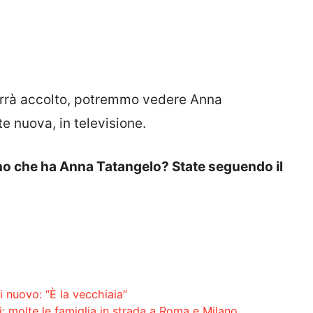
 verrà accolto, potremmo vedere Anna
 nuova, in televisione.
no che ha Anna Tatangelo? State seguendo il
 nuovo: “È la vecchiaia”
ti: molte le famiglia in strada a Roma e Milano