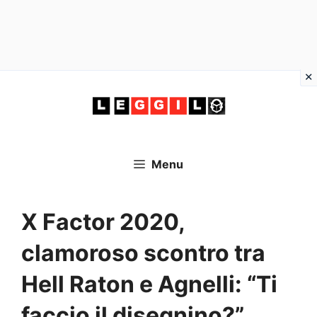
Vai
al
contenuto
Menu
X Factor 2020,
clamoroso scontro tra
Hell Raton e Agnelli: “Ti
faccio il disegnino?”