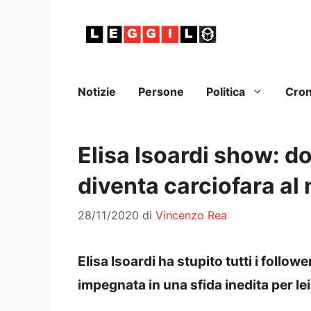
Vai
al
contenuto
Notizie
Persone
Politica
Cro
Elisa Isoardi show: do
diventa carciofara al
28/11/2020
di
Vincenzo Rea
Elisa Isoardi ha stupito tutti i follow
impegnata in una sfida inedita per le