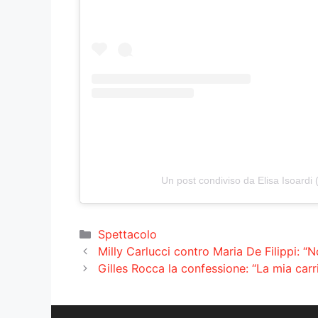
Un post condiviso da Elisa Isoardi 
Categorie
Spettacolo
Milly Carlucci contro Maria De Filippi: 
Gilles Rocca la confessione: “La mia carri