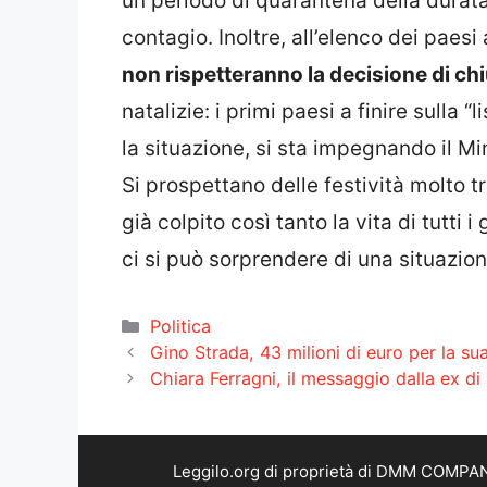
un periodo di quarantena della durata
contagio. Inoltre, all’elenco dei paesi
non rispetteranno la decisione di ch
natalizie: i primi paesi a finire sulla 
la situazione, si sta impegnando il Min
Si prospettano delle festività molto t
già colpito così tanto la vita di tutti 
ci si può sorprendere di una situazio
Categorie
Politica
Gino Strada, 43 milioni di euro per la s
Chiara Ferragni, il messaggio dalla ex di 
Leggilo.org di proprietà di DMM COMPANY 