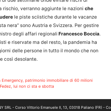
 di due settimane onde evitare rischi di
 a rischio, verranno aggiunte le nazioni
che
iudere
le piste sciistiche durante le vacanze
“lista nera” sono Austria e Svizzera. Per gestire
istro degli affari regionali
Francesco Boccia
.
risti e riservate ma del resto, la pandemia ha
i giorni delle persone in tutto il mondo che non
ne così desolante.
ua Emergency, patrimonio immobiliare di 60 milioni
Fedez, lui non ci sta e sbotta
SRL - Corso Vittorio Emanuele II, 13, 03018 Paliano (FR) - Co