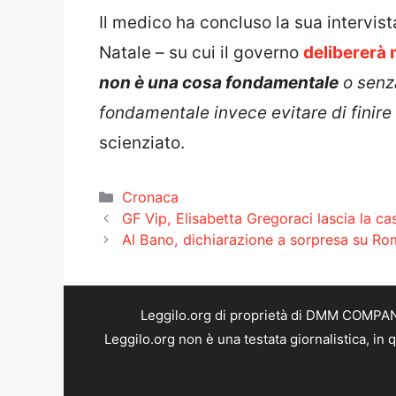
Il medico ha concluso la sua intervist
Natale – su cui il governo
delibererà 
non è una cosa fondamentale
o senza
fondamentale invece evitare di finire
scienziato.
Categorie
Cronaca
GF Vip, Elisabetta Gregoraci lascia la cas
Al Bano, dichiarazione a sorpresa su Ro
Leggilo.org di proprietà di DMM COMPANY 
Leggilo.org non è una testata giornalistica, in