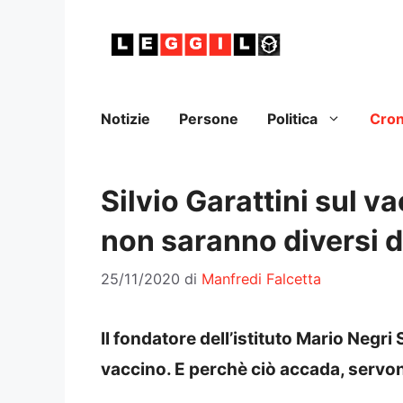
Vai
al
contenuto
Notizie
Persone
Politica
Cro
Silvio Garattini sul va
non saranno diversi da
25/11/2020
di
Manfredi Falcetta
Il fondatore dell’istituto Mario Negri 
vaccino. E perchè ciò accada, servon