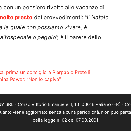
a con un pensiero rivolto alle vacanze di
molto presto
dei provvedimenti:
“Il Natale
 la quale non possiamo vivere, è
 all’ospedale o peggio”,
è il parere dello
a: prima un consiglio a Pierpaolo Pretelli
mina Power: “Non lo capiva”
SRL - Corso Vittorio Emanuele II, 13, 03018 Paliano (FR) - Co
 quanto viene aggiornato senza alcuna periodicità. Non può perta
della legge n. 62 del 07.03.2001