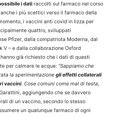
ossibile i dati
raccolti sul farmaco nel corso
nche i più scettici verso il farmaco della
momento, i vaccini anti covid in lizza per
ncipalmente quattro, sviluppati
nse Pfizer, dalla compatriota Moderna, dal
k V – e dalla collaborazione Oxford
 hanno già richiesto che i dati di questi
nte per calmare le acque:
“Sappiamo che
 stata la sperimentazione
gli effetti collaterali
ri vaccini
. Cose comuni come mal di testa,
Garattini, aggiungendo che se davvero
erali di un vaccino, secondo lo stesso
assumere un qualunque farmaco di ogni