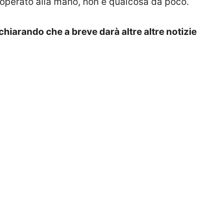
 operato alla mano, non è qualcosa da poco.
chiarando che a breve darà altre altre notizie