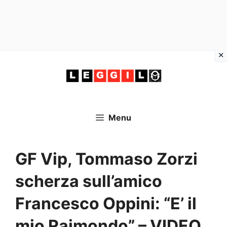
Vai
al
contenuto
Menu
GF Vip, Tommaso Zorzi
scherza sull’amico
Francesco Oppini: “E’ il
mio Raimondo” – VIDEO