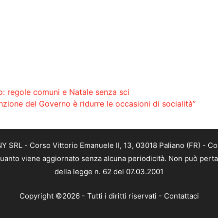
o: regole comuni e Natale senza sci
nzione del Governo è ridurre le occasioni di socialità”
SRL - Corso Vittorio Emanuele II, 13, 03018 Paliano (FR) - Co
 quanto viene aggiornato senza alcuna periodicità. Non può perta
della legge n. 62 del 07.03.2001
Copyright ©2026 - Tutti i diritti riservati -
Contattaci