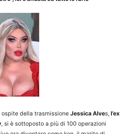
e ospite della trasmissione
Jessica Alve
s,
l’ex
y
, si è sottoposto a più di 100 operazioni
tivo era diventare come ken, il marito di