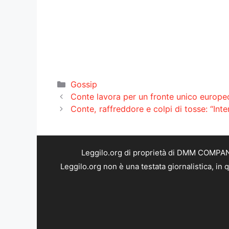
Categorie
Gossip
Conte lavora per un fronte unico europe
Conte, raffreddore e colpi di tosse: “Inte
Leggilo.org di proprietà di DMM COMPANY 
Leggilo.org non è una testata giornalistica, in