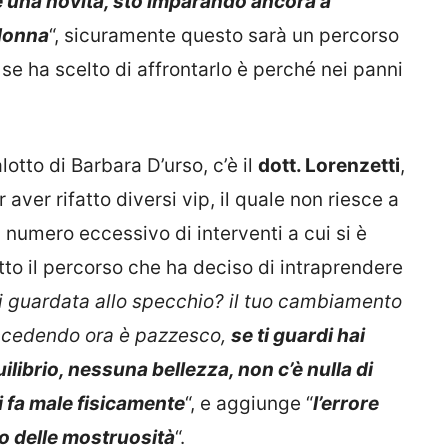
 una novità, sto imparando ancora a
 donna
“, sicuramente questo sarà un percorso
se ha scelto di affrontarlo è perché nei panni
otto di Barbara D’urso, c’è il
dott. Lorenzetti
,
aver rifatto diversi vip, il quale non riesce a
l numero eccessivo di interventi a cui si è
to il percorso che ha deciso di intraprendere
ei guardata allo specchio? il tuo cambiamento
uccedendo ora è pazzesco,
se ti guardi hai
librio, nessuna bellezza, non c’è nulla di
ti fa male fisicamente
“, e aggiunge “
l’errore
o delle mostruosità
“.