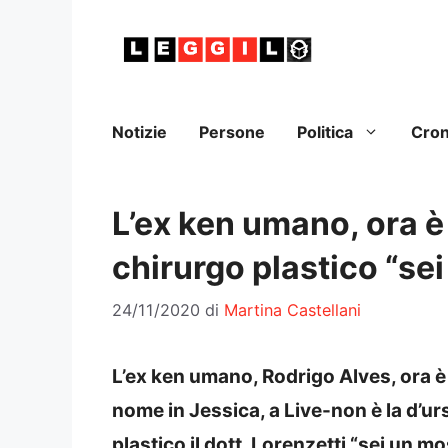
Vai
al
contenuto
Notizie
Persone
Politica
Cro
L’ex ken umano, ora è
chirurgo plastico “se
24/11/2020
di
Martina Castellani
L’ex ken umano, Rodrigo Alves, ora è
nome in Jessica, a Live-non è la d’ur
plastico il dott. Lorenzetti “sei un mos