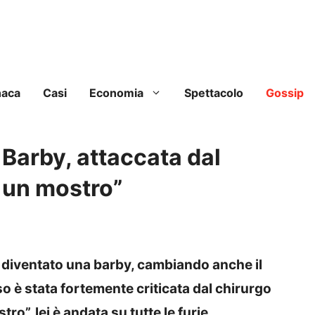
naca
Casi
Economia
Spettacolo
Gossip
 Barby, attaccata dal
i un mostro”
 diventato una barby, cambiando anche il
so è stata fortemente criticata dal chirurgo
tro”, lei è andata su tutte le furie