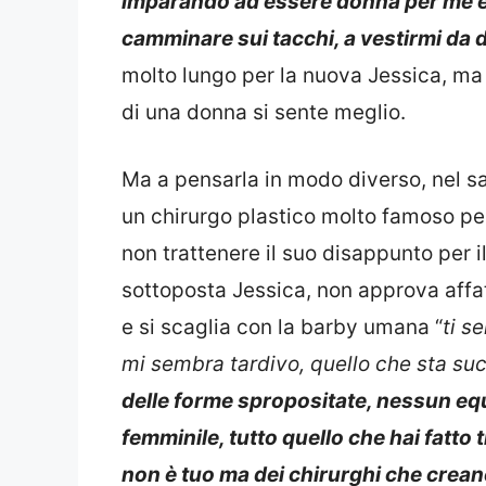
imparando ad essere donna per me è
camminare sui tacchi, a vestirmi da
molto lungo per la nuova Jessica, ma 
di una donna si sente meglio.
Ma a pensarla in modo diverso, nel sal
un chirurgo plastico molto famoso per 
non trattenere il suo disappunto per i
sottoposta Jessica, non approva affat
e si scaglia con la barby umana “
ti s
mi sembra tardivo, quello che sta s
delle forme spropositate, nessun equi
femminile, tutto quello che hai fatto 
non è tuo ma dei chirurghi che crean