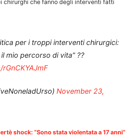
 chirurghi che fanno degli interventi fatti
tica per i troppi interventi chirurgici:
l mio percorso di vita” ?️‍?
om/rGnCKYAJmF
LiveNoneladUrso)
November 23,
rtè shock: “Sono stata violentata a 17 anni”