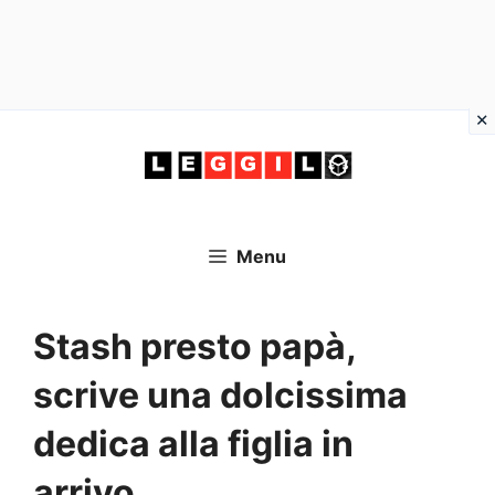
Vai
al
contenuto
Menu
Stash presto papà,
scrive una dolcissima
dedica alla figlia in
arrivo