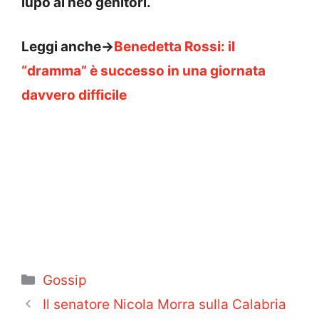
lupo ai neo genitori.
Leggi anche->
Benedetta Rossi: il
“dramma” è successo in una giornata
davvero difficile
Categorie
Gossip
Il senatore Nicola Morra sulla Calabria