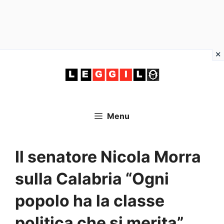
Vai
al
contenuto
Menu
Il senatore Nicola Morra
sulla Calabria “Ogni
popolo ha la classe
politica che si merita”