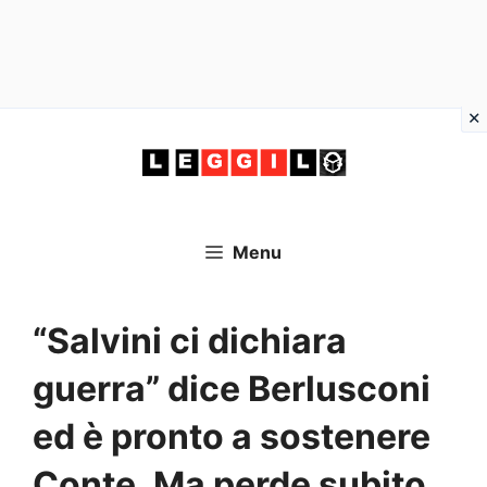
Vai
al
contenuto
Menu
“Salvini ci dichiara
guerra” dice Berlusconi
ed è pronto a sostenere
Conte. Ma perde subito