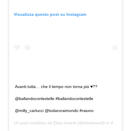
Visualizza questo post su Instagram
Avanti tutta… che il tempo non torna più ♥️??
@ballandoconlestelle #ballandoconlestelle
@milly_carlucci @todaroraimondo #raiuno
Un post condiviso da
Elisa Isoardi
(@elisaisoardi) in data:
11 No