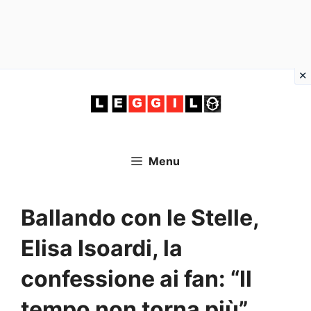
Vai
al
contenuto
Menu
Ballando con le Stelle,
Elisa Isoardi, la
confessione ai fan: “Il
tempo non torna più”