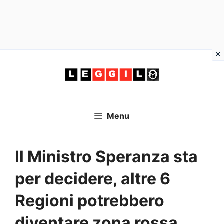
Vai
al
contenuto
Menu
Il Ministro Speranza sta
per decidere, altre 6
Regioni potrebbero
diventare zona rossa