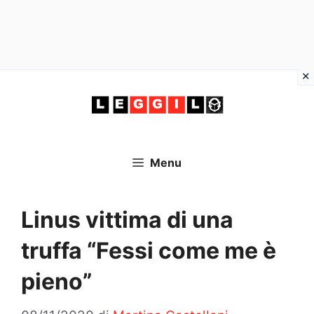
Vai
al
contenuto
Menu
Linus vittima di una
truffa “Fessi come me è
pieno”