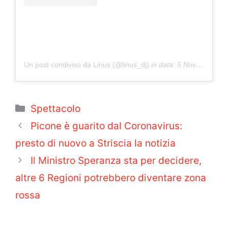
Un post condiviso da Linus (@linus_dj)
in data:
5 Nov 2020 alle ore 10:58 PST
Categorie
Spettacolo
Picone è guarito dal Coronavirus:
presto di nuovo a Striscia la notizia
Il Ministro Speranza sta per decidere,
altre 6 Regioni potrebbero diventare zona
rossa