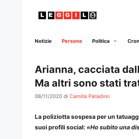
Vai
al
contenuto
Notizie
Persone
Politica
Cro
Arianna, cacciata dall
Ma altri sono stati tr
08/11/2020
di
Camilla Palladino
La poliziotta sospesa per un tatuaggi
suoi profili social:
«Ho subìto una dis