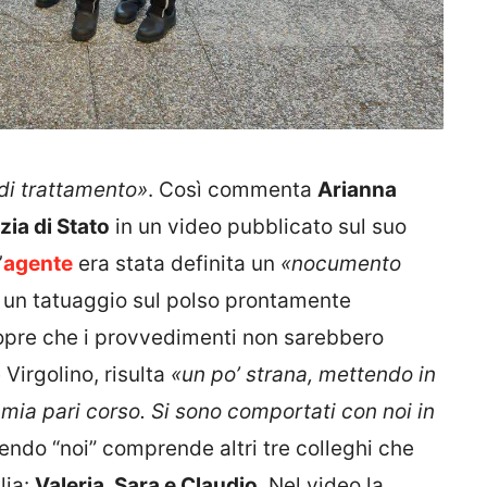
di trattamento»
. Così commenta
Arianna
zia di Stato
in un video pubblicato sul suo
’
agente
era stata definita un
«nocumento
 un tatuaggio sul polso prontamente
copre che i provvedimenti non sarebbero
 Virgolino, risulta
«un po’ strana, mettendo in
 mia pari corso. Si sono comportati con noi in
cendo “noi” comprende altri tre colleghi che
lia:
Valeria, Sara e Claudio
. Nel video la