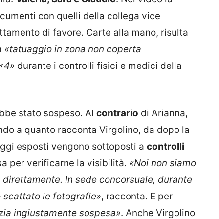
ocumenti con quelli della collega vice
ttamento di favore. Carte alla mano, risulta
n
«tatuaggio in zona non coperta
0×4»
durante i controlli fisici e medici della
.
ebbe stato sospeso. Al
contrario
di Arianna,
ando a quanto racconta Virgolino, da dopo la
uaggi esposti vengono sottoposti a
controlli
a per verificarne la visibilità.
«Noi non siamo
so direttamente. In sede concorsuale, durante
 scattato le fotografie»
, racconta. E per
izia ingiustamente sospesa»
. Anche Virgolino