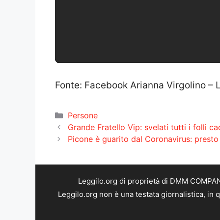
Fonte: Facebook Arianna Virgolino – 
Categorie
Persone
Grande Fratello Vip: svelati tutti i folli c
Picone è guarito dal Coronavirus: presto 
Leggilo.org di proprietà di DMM COMPANY 
Leggilo.org non è una testata giornalistica, in