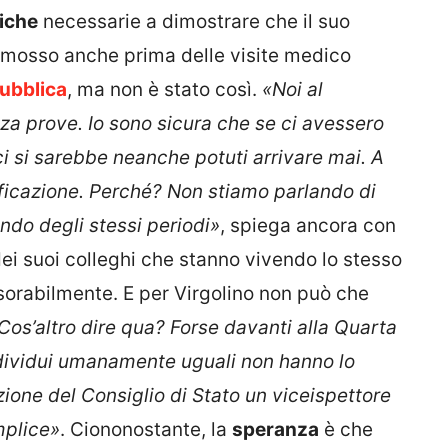
fiche
necessarie a dimostrare che il suo
imosso anche prima delle visite medico
ubblica
, ma non è stato così.
«Noi al
za prove. Io sono sicura che se ci avessero
 ci si sarebbe neanche potuti arrivare mai. A
ficazione. Perché? Non stiamo parlando di
ando degli stessi periodi»
, spiega ancora con
ei suoi colleghi che stanno vivendo lo stesso
esorabilmente. E per Virgolino non può che
Cos’altro dire qua? Forse davanti alla Quarta
ndividui umanamente uguali non hanno lo
zione del Consiglio di Stato un viceispettore
mplice»
. Ciononostante, la
speranza
è che