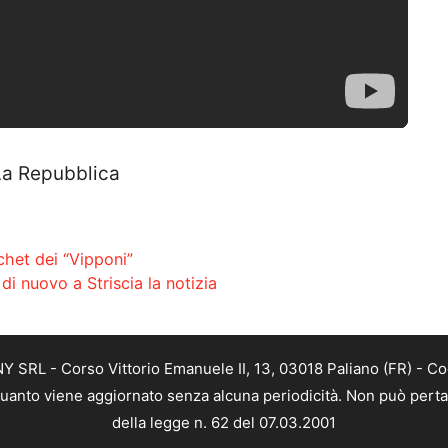
La Repubblica
achet dei “Vipponi”
di nuovo a Striscia la notizia
SRL - Corso Vittorio Emanuele II, 13, 03018 Paliano (FR) - Co
 quanto viene aggiornato senza alcuna periodicità. Non può perta
della legge n. 62 del 07.03.2001