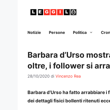
Vai
al
contenuto
Notizie
Persone
Politica
Cro
Barbara d’Urso mostr
oltre, i follower si ar
28/10/2020
di
Vincenzo Rea
Barbara d’Urso ha fatto arrabbiare i 
dei dettagli fisici bollenti ritenuti ec