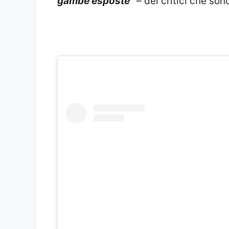
gambe esposte”
– dei critici che son