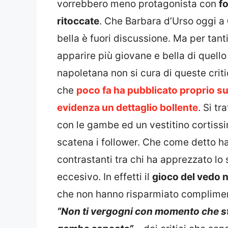
vorrebbero meno protagonista con
f
ritoccate
. Che Barbara d’Urso oggi a
bella è fuori discussione. Ma per tanti 
apparire più giovane e bella di quell
napoletana non si cura di queste criti
che
poco fa ha pubblicato proprio s
evidenza un dettaglio bollente
. Si t
con le gambe ed un vestitino cortiss
scatena i follower. Che come detto h
contrastanti tra chi ha apprezzato lo 
eccesivo. In effetti il
gioco del vedo 
che non hanno risparmiato complimenti
“Non ti vergogni con momento che s