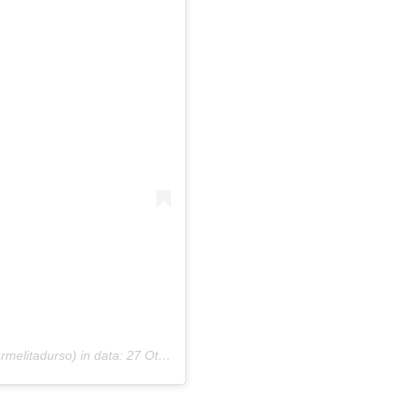
melitadurso) in data:
27 Ott 2020 alle ore 12:44 PDT