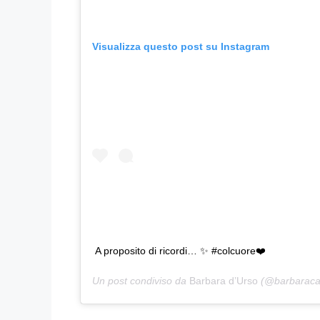
Visualizza questo post su Instagram
A proposito di ricordi… ✨ #colcuore❤️
Un post condiviso da
Barbara d’Urso
(@barbaracar