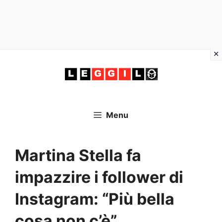
Vai
al
contenuto
Menu
Martina Stella fa
impazzire i follower di
Instagram: “Più bella
cosa non c’è”