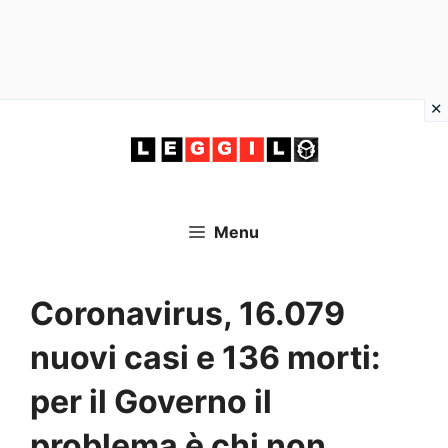
Vai
al
contenuto
Menu
Coronavirus, 16.079
nuovi casi e 136 morti:
per il Governo il
problema è chi non