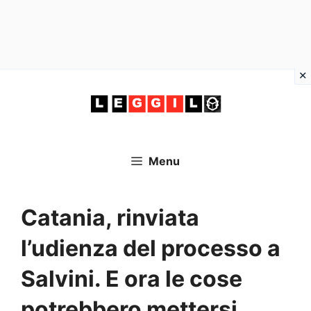
Vai
al
contenuto
Menu
Catania, rinviata
l’udienza del processo a
Salvini. E ora le cose
potrebbero mettersi