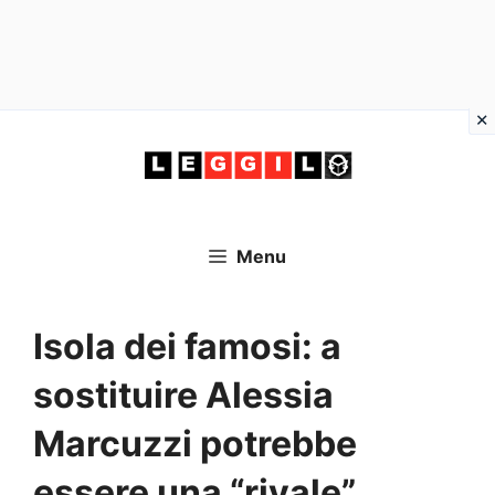
Vai
al
contenuto
Menu
Isola dei famosi: a
sostituire Alessia
Marcuzzi potrebbe
essere una “rivale”