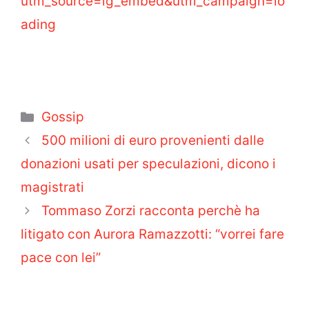
utm_source=ig_embed&utm_campaign=lo
ading
Categorie
Gossip
500 milioni di euro provenienti dalle
donazioni usati per speculazioni, dicono i
magistrati
Tommaso Zorzi racconta perchè ha
litigato con Aurora Ramazzotti: “vorrei fare
pace con lei”