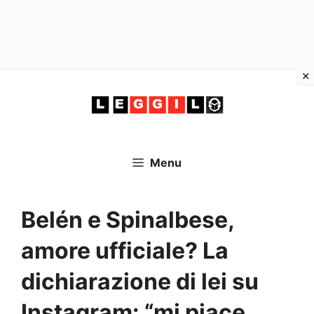
Vai
al
contenuto
Menu
Belén e Spinalbese,
amore ufficiale? La
dichiarazione di lei su
Instagram: “mi piace