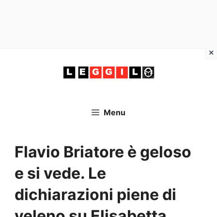
Vai
al
contenuto
Menu
Flavio Briatore è geloso
e si vede. Le
dichiarazioni piene di
veleno su Elisabetta