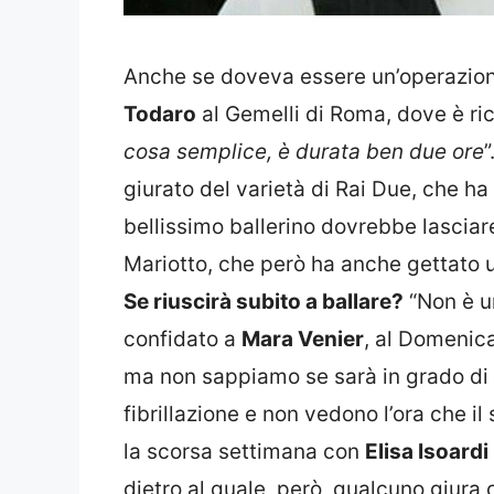
Anche se doveva essere un’operazion
Todaro
al Gemelli di Roma, dove è ric
cosa semplice, è durata ben due ore
”
giurato del varietà di Rai Due, che ha
bellissimo ballerino dovrebbe lasciar
Mariotto, che però ha anche gettato u
Se riuscirà subito a ballare?
“Non è u
confidato a
Mara Venier
, al Domenica
ma non sappiamo se sarà in grado di ba
fibrillazione e non vedono l’ora che i
la scorsa settimana con
Elisa Isoardi
dietro al quale, però, qualcuno giura