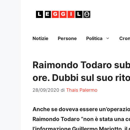
Vai
al
contenuto
Notizie
Persone
Politica
Cro
Raimondo Todaro subi
ore. Dubbi sul suo rit
28/09/2020
di
Thais Palermo
Anche se doveva essere un’operazione
Raimondo Todaro “non è stata una co
l’informazione Guillermo Mariotto, il 