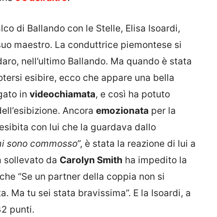
co di Ballando con le Stelle, Elisa Isoardi,
l suo maestro. La conduttrice piemontese si
aro, nell’ultimo Ballando. Ma quando è stata
tersi esibire, ecco che appare una bella
gato in
videochiamata
, e così ha potuto
ell’esibizione. Ancora
emozionata
per la
 esibita con lui che la guardava dallo
 mi sono commosso
”, è stata la reazione di lui a
a sollevato da
Carolyn Smith
ha impedito la
 che “Se un partner della coppia non si
a. Ma tu sei stata bravissima”. E la Isoardi, a
42 punti.