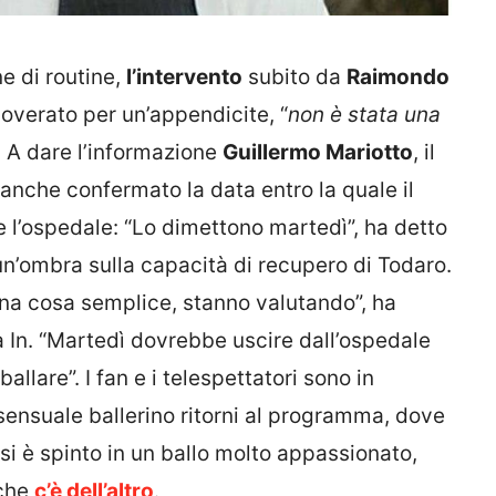
e di routine,
l’intervento
subito da
Raimondo
overato per un’appendicite, “
non è stata una
. A dare l’informazione
Guillermo Mariotto
, il
 anche confermato la data entro la quale il
e l’ospedale: “Lo dimettono martedì”, ha detto
n’ombra sulla capacità di recupero di Todaro.
na cosa semplice, stanno valutando”, ha
 In. “Martedì dovrebbe uscire dall’ospedale
llare”. I fan e i telespettatori sono in
l sensuale ballerino ritorni al programma, dove
si è spinto in un ballo molto appassionato,
 che
c’è dell’altro
.