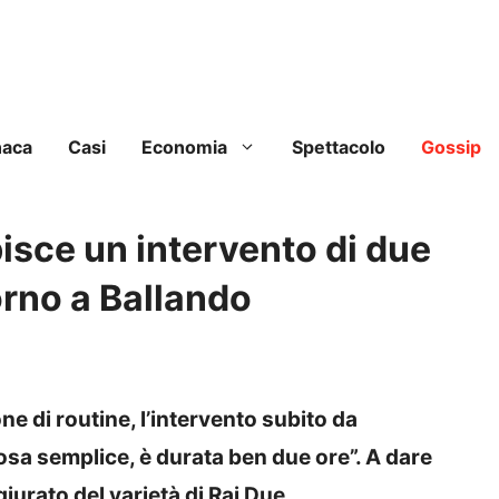
naca
Casi
Economia
Spettacolo
Gossip
sce un intervento di due
orno a Ballando
 di routine, l’intervento subito da
sa semplice, è durata ben due ore”. A dare
giurato del varietà di Rai Due