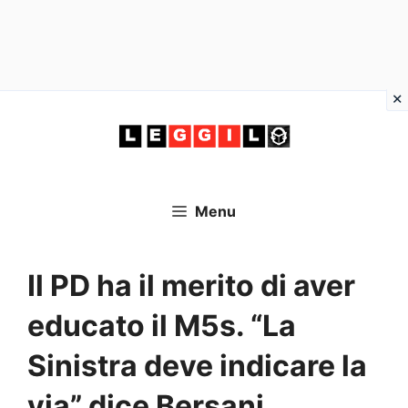
Vai
al
contenuto
Menu
Il PD ha il merito di aver
educato il M5s. “La
Sinistra deve indicare la
via” dice Bersani