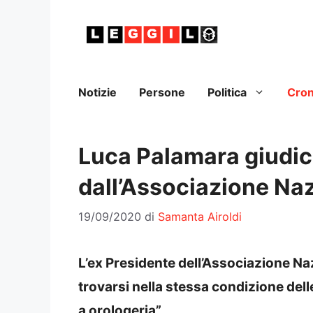
Vai
al
contenuto
Notizie
Persone
Politica
Cro
Luca Palamara giudic
dall’Associazione Naz
19/09/2020
di
Samanta Airoldi
L’ex Presidente dell’Associazione Na
trovarsi nella stessa condizione delle
a orologeria”.