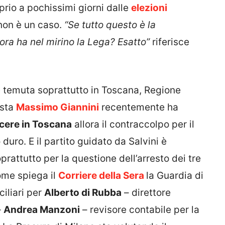
oprio a pochissimi giorni dalle
elezioni
non è un caso.
“Se tutto questo è la
ora ha nel mirino la Lega? Esatto”
riferisce
 è temuta soprattutto in Toscana, Regione
ista
Massimo Giannini
recentemente ha
ncere in Toscana
allora il contraccolpo per il
uro. E il partito guidato da Salvini è
prattutto per la questione dell’arresto dei tre
ome spiega il
Corriere della Sera
la Guardia di
ciliari per
Alberto di Rubba
– direttore
–
Andrea Manzoni
– revisore contabile per la