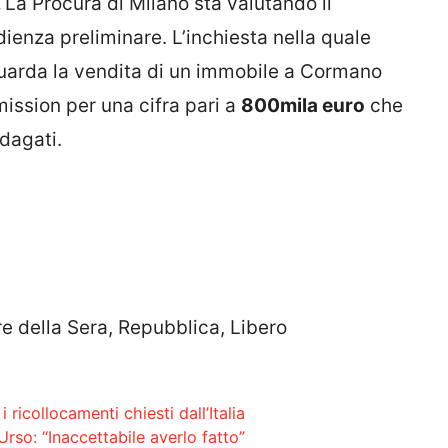
.
La Procura di Milano sta valutando il
enza preliminare. L’inchiesta nella quale
iguarda la vendita di un immobile a Cormano
ssion per una cifra pari a
800mila euro
che
ndagati.
iere della Sera, Repubblica, Libero
 ricollocamenti chiesti dall’Italia
Urso: “Inaccettabile averlo fatto”