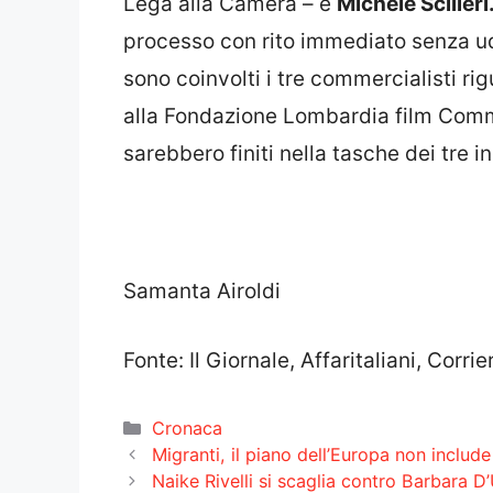
Lega alla Camera – e
Michele Scilleri
processo con rito immediato senza udi
sono coinvolti i tre commercialisti r
alla Fondazione Lombardia film Commi
sarebbero finiti nella tasche dei tre i
Samanta Airoldi
Fonte: Il Giornale, Affaritaliani, Corr
Categorie
Cronaca
Migranti, il piano dell’Europa non include i
Naike Rivelli si scaglia contro Barbara D’