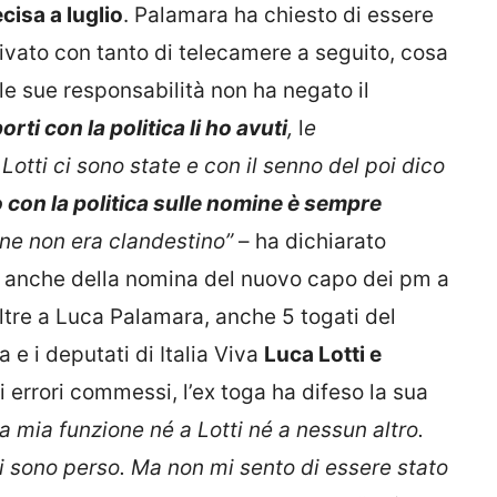
cisa a luglio
. Palamara ha chiesto di essere
rivato con tanto di telecamere a seguito, cosa
e sue responsabilità non ha negato il
orti con la politica li ho avuti
,
l
e
Lotti ci sono state e con il senno del poi dico
o con la politica sulle nomine è sempre
e non era clandestino”
– ha dichiarato
rlò anche della nomina del nuovo capo dei pm a
ltre a Luca Palamara, anche 5 togati del
 e i deputati di Italia Viva
Luca Lotti e
errori commessi, l’ex toga ha difeso la sua
 mia funzione né a Lotti né a nessun altro.
i sono perso. Ma non mi sento di essere stato