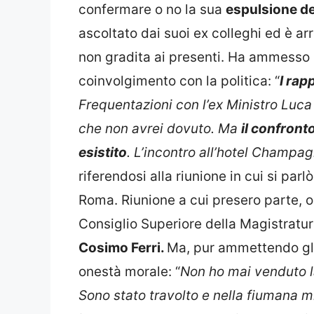
confermare o no la sua
espulsione de
ascoltato dai suoi ex colleghi ed è ar
non gradita ai presenti. Ha ammesso l
coinvolgimento con la politica: “
I rapp
Frequentazioni con l’ex Ministro Luca 
che non avrei dovuto. Ma
il confront
esistito
. L’incontro all’hotel
Champagn
riferendosi alla riunione in cui si pa
Roma. Riunione a cui presero parte, o
Consiglio Superiore della Magistratura
Cosimo Ferri.
Ma, pur ammettendo gli 
onestà morale: “
Non ho mai venduto la
Sono stato travolto e nella fiumana m