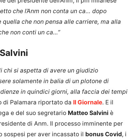
le del presidente dell’Anm, il pm milanese
etto che l’Anm non conta un ca… dopo
è quella che non pensa alle carriere, ma alla
o che non conti un ca…”
Salvini
 chi si aspetta di avere un giudizio
sere solamente in balia di un plotone di
ienze in quindici giorni, alla faccia dei tempi
go di Palamara riportato da
Il Giornale
. E il
Lega e del suo segretario
Matteo Salvini
è
presidente di Anm. Il processo imminente per
o sospesi per aver incassato il
bonus Covid
, i