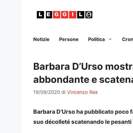
Vai
al
contenuto
Notizie
Persone
Politica
Cro
Barbara D’Urso mostra
abbondante e scatena 
19/09/2020
di
Vincenzo Rea
Barbara D’Urso ha pubblicato poco fa
suo décolleté scatenando le pesanti c