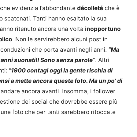
 che evidenzia l’abbondante
décolleté
che è
ono scatenati. Tanti hanno esaltato la sua
 hanno ritenuto ancora una volta
inopportuno
blico
. Non le servirebbero alcuni post in
e conduzioni che porta avanti negli anni.
“Ma
63 anni suonati!! Sono senza parole”
. Altri
ti:
“1900 contagi oggi la gente rischia di
pensi a mette ancora queste foto. Ma un po’ di
e andare ancora avanti. Insomma, i follower
estione dei social che dovrebbe essere più
lcune foto che per tanti sarebbero ritoccate