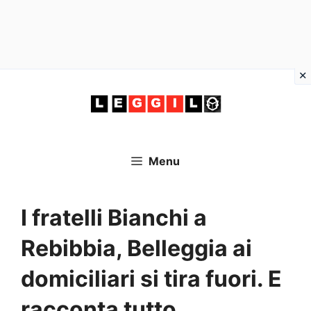
Vai
al
contenuto
Menu
I fratelli Bianchi a
Rebibbia, Belleggia ai
domiciliari si tira fuori. E
racconta tutto