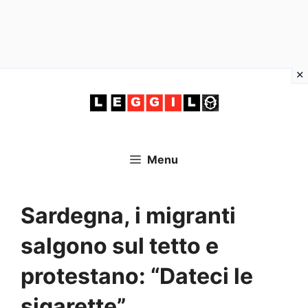
Vai
al
contenuto
Menu
Sardegna, i migranti
salgono sul tetto e
protestano: “Dateci le
sigarette”