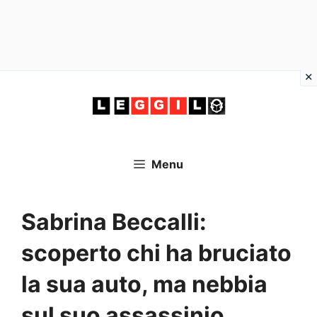
Vai
al
contenuto
Menu
Sabrina Beccalli:
scoperto chi ha bruciato
la sua auto, ma nebbia
sul suo assassinio