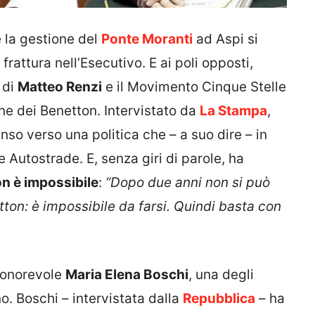
 la gestione del
Ponte Moranti
ad Aspi si
frattura nell’Esecutivo. E ai poli opposti,
 di
Matteo Renzi
e il Movimento Cinque Stelle
ne dei Benetton. Intervistato da
La Stampa
,
so verso una politica che – a suo dire – in
 Autostrade. E, senza giri di parole, ha
on è impossibile
:
“Dopo due anni non si può
ton: è impossibile da farsi. Quindi basta con
l’onorevole
Maria Elena Boschi
, una degli
o. Boschi – intervistata dalla
Repubblica
– ha