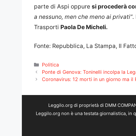
parte di Aspi oppure
si procederà co
a nessuno, men che meno ai privati”
.
Trasporti
Paola De Micheli.
Fonte: Repubblica, La Stampa, Il Fatt
Categorie
Politica
Ponte di Genova: Toninelli incolpa la Le
Coronavirus: 12 morti in un giorno ma i
Leggilo.org di proprietà di DMM COMPANY 
Leggilo.org non è una testata giornalistica, in