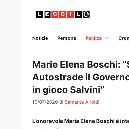
Vai
al
contenuto
Notizie
Persone
Politica
Cro
Marie Elena Boschi: “
Autostrade il Governo
in gioco Salvini”
10/07/2020
di
Samanta Airoldi
L’onorevole Maria Elena Boschi è int