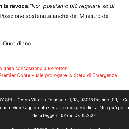
n la revoca
.
“Non possiamo più regalare soldi
 Posizione sostenuta anche dal Ministro dei
o Quotidiano
ga della concessione a Benetton
l Premier Conte vuole prorogare lo Stato di Emergenza
SRL - Corso Vittorio Emanuele II, 13, 03018 Paliano (FR) - Co
 quanto viene aggiornato senza alcuna periodicità. Non può perta
della legge n. 62 del 07.03.2001