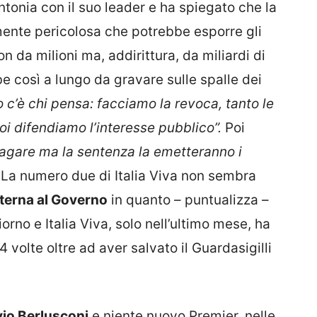
ntonia con il suo leader e ha spiegato che la
ente pericolosa che potrebbe esporre gli
n da milioni ma, addirittura, da miliardi di
e così a lungo da gravare sulle spalle dei
 c’è chi pensa: facciamo la revoca, tanto le
Noi difendiamo l’interesse pubblico”.
Poi
agare ma la sentenza la emetteranno i
.
La numero due di Italia Viva non sembra
nterna al Governo
in quanto – puntualizza –
orno e Italia Viva, solo nell’ultimo mese, ha
 volte oltre ad aver salvato il Guardasigilli
vio Berlusconi
e niente nuovo Premier, nelle