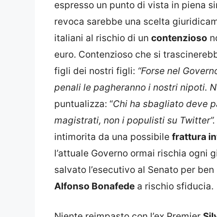
espresso un punto di vista in piena si
revoca sarebbe una scelta giuridicam
italiani al rischio di un
contenzioso
no
euro. Contenzioso che si trascinerebb
figli dei nostri figli:
“Forse nel Governo
penali le pagheranno i nostri nipoti. 
puntualizza: “
Chi ha sbagliato deve p
magistrati, non i populisti su Twitter”
intimorita da una possibile
frattura i
l’attuale Governo ormai rischia ogni gi
salvato l’esecutivo al Senato per ben 4
Alfonso Bonafede
a rischio sfiducia.
Niente reimpasto con l’ex Premier
Sil