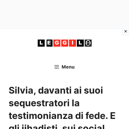
Vai
al
contenuto
Menu
Silvia, davanti ai suoi
sequestratori la
testimonianza di fede. E
gli jihadisti, sui social,