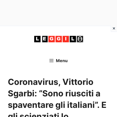
Vai
al
contenuto
Menu
Coronavirus, Vittorio
Sgarbi: “Sono riusciti a
spaventare gli italiani”. E
gli scienziati lo