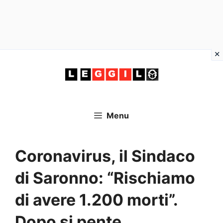
Vai
al
contenuto
Menu
Coronavirus, il Sindaco
di Saronno: “Rischiamo
di avere 1.200 morti”.
Dopo si pente