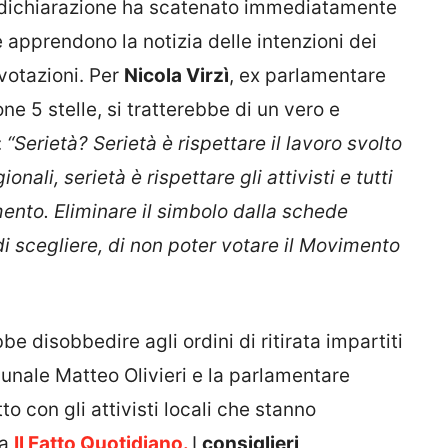
 dichiarazione ha scatenato immediatamente
he apprendono la notizia delle intenzioni dei
 votazioni. Per
Nicola Virzì
, ex parlamentare
ne 5 stelle, si tratterebbe di un vero e
:
“Serietà? Serietà è rispettare il lavoro svolto
ionali, serietà è rispettare gli attivisti e tutti
ento. Eliminare il simbolo dalla schede
o di scegliere, di non poter votare il Movimento
e disobbedire agli ordini di ritirata impartiti
munale Matteo Olivieri e la parlamentare
o con gli attivisti locali che stanno
da
Il Fatto Quotidiano.
I
consiglieri