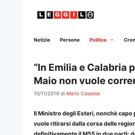
Vai
al
contenuto
Notizie
Persone
Politica
Cro
“In Emilia e Calabria p
Maio non vuole correr
10/11/2019
di
Mario Cassese
Il Ministro degli Esteri, nonchè capo 
vuole ritirarsi dalla corsa delle reg
definitivamente il M5S in due parti: d