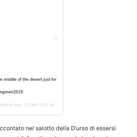
 middle of the desert just for
rningman2019
rld) in data:
27 Set 2019 alle ore 10:17 PDT
ccontato nel salotto della D’urso di essersi