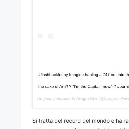
#flashbackfriday Imagine hauling a 747 out into the
the sake of Art?! ? “I’m the Captain now.” ? #bu
Un post condiviso da
Allegra Cole
(@allegracolewo
Si tratta del record del mondo e ha ra