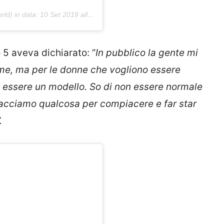
rld) in data:
10 Set 2019 alle ore 7:51 PDT
 5 aveva dichiarato: “
In pubblico la gente mi
 me, ma per le donne che vogliono essere
 essere un modello. So di non essere normale
facciamo qualcosa per compiacere e far star
.