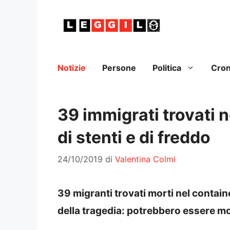
Vai
al
contenuto
Notizie
Persone
Politica
Cro
39 immigrati trovati ne
di stenti e di freddo
24/10/2019
di
Valentina Colmi
39 migranti trovati morti nel containe
della tragedia: potrebbero essere mor