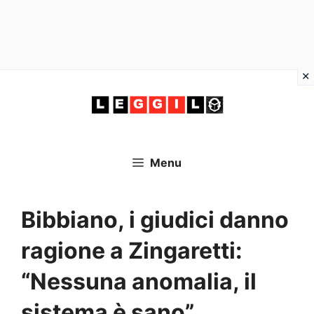
Vai
al
contenuto
Menu
Bibbiano, i giudici danno
ragione a Zingaretti:
“Nessuna anomalia, il
sistema è sano”