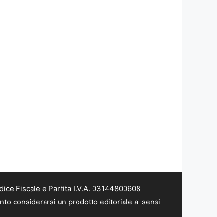
dice Fiscale e Partita I.V.A. 03144800608
nto considerarsi un prodotto editoriale ai sensi