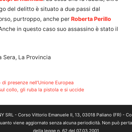
ogo del delitto è situato a due passi dal
orso, purtroppo, anche per
Roberta Perillo
Anche in questo caso suo assassino è stato il
a Sera, La Provincia
ro di presenze nell’Unione Europea
l collo, gli ruba la pistola e si uccide
SRL - Corso Vittorio Emanuele II, 13, 03018 Paliano (FR) - Co
 quanto viene aggiornato senza alcuna periodicità. Non può perta
della legge n. 62 del 07.03.2001