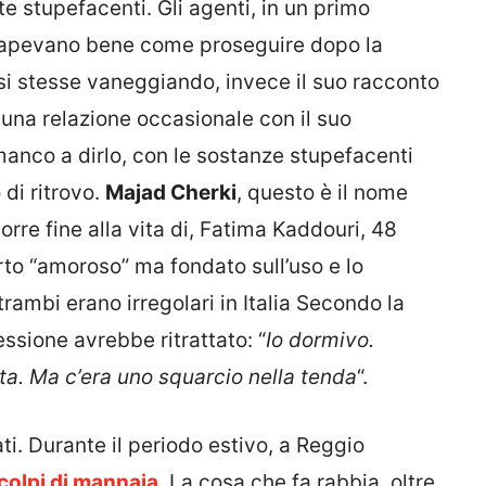
te stupefacenti. Gli agenti, in un primo
apevano bene come proseguire dopo la
i stesse vaneggiando, invece il suo racconto
una relazione occasionale con il suo
manco a dirlo, con le sostanze stupefacenti
 di ritrovo.
Majad Cherki
, questo è il nome
orre fine alla vita di, Fatima Kaddouri, 48
rto “amoroso” ma fondato sull’uso e lo
rambi erano irregolari in Italia Secondo la
essione avrebbe ritrattato: “
Io dormivo.
ta. Ma c’era uno squarcio nella tenda
“.
ti. Durante il periodo estivo, a Reggio
colpi di mannaia
. La cosa che fa rabbia, oltre