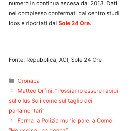
numero in continua ascesa dal 2013. Dati
nel complesso confermati dal centro studi
Idos e riportati dal
Sole 24 Ore
.
Fonte: Repubblica, AGI, Sole 24 Ore
Categorie
Cronaca
Matteo Orfini: “Possiamo essere rapidi
sullo Ius Soli come sul taglio dei
parlamentari”
Ferma la Polizia municipale, a Como:
“Ho ucciso una donna”