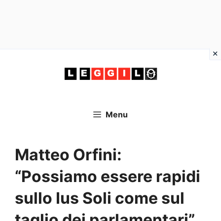
Vai
al
contenuto
Menu
Matteo Orfini:
“Possiamo essere rapidi
sullo Ius Soli come sul
taglio dei parlamentari”