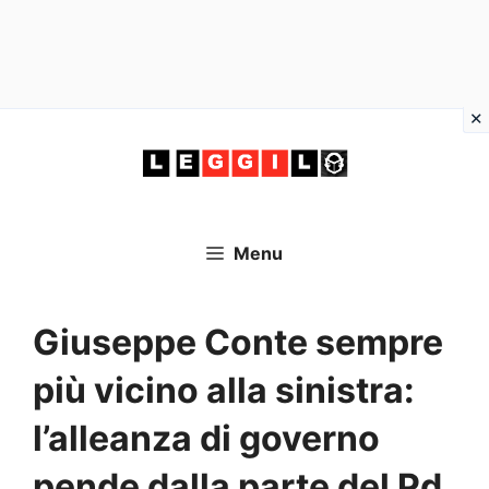
Vai
al
contenuto
Menu
Giuseppe Conte sempre
più vicino alla sinistra:
l’alleanza di governo
pende dalla parte del Pd